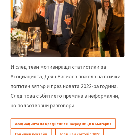
И след тези мотивиращи статистики за
Асоциацията, Деян Василев пожела на всички
попътен вятър и през новата 2022-ра година.
След това събитието премина в неформални,
но ползотворни разговори.
Асоциацията на Кредитните Посредници в България
Годишен коктейл
Годишен коктейл 2022