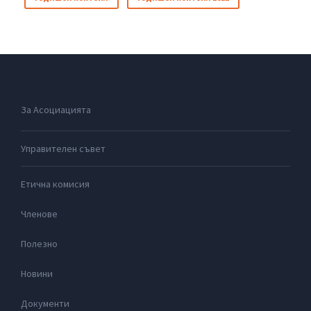
За Асоциацията
Управителен съвет
Етична комисия
Членове
Полезно
Новини
Документи