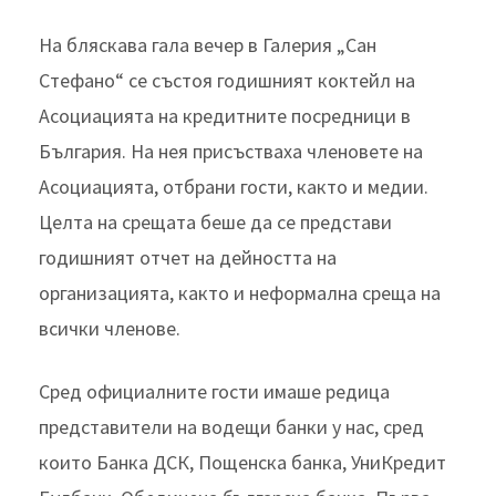
На бляскава гала вечер в Галерия „Сан
Стефано“ се състоя годишният коктейл на
Асоциацията на кредитните посредници в
България. На нея присъстваха членовете на
Асоциацията, отбрани гости, както и медии.
Целта на срещата беше да се представи
годишният отчет на дейността на
организацията, както и неформална среща на
всички членове.
Сред официалните гости имаше редица
представители на водещи банки у нас, сред
които Банка ДСК, Пощенска банка, УниКредит