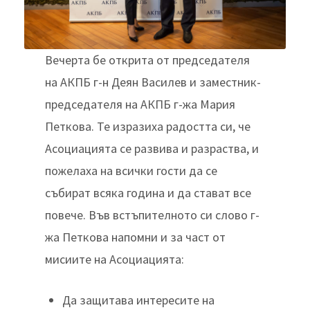
Вечерта бе открита от председателя
на АКПБ г-н Деян Василев и заместник-
председателя на АКПБ г-жа Мария
Петкова. Те изразиха радостта си, че
Асоциацията се развива и разраства, и
пожелаха на всички гости да се
събират всяка година и да стават все
повече. Във встъпителното си слово г-
жа Петкова напомни и за част от
мисиите на Асоциацията:
Да защитава интересите на