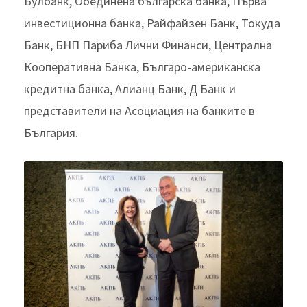
Булбанк, Обединена българска банка, Първа
инвестиционна банка, Райфайзен Банк, Токуда
Банк, БНП Париба Лични Финанси, Централна
Кооперативна Банка, Българо-американска
кредитна банка, Алианц Банк, Д Банк и
представители на Асоциация на банките в
България.