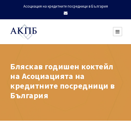
Асоциация на кредитните посредници в България
Бляскав годишен коктейл
на Асоциацията на
кредитните посредници в
България