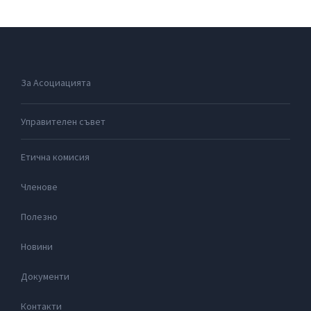
За Асоциацията
Управителен съвет
Етична комисия
Членове
Полезно
Новини
Документи
Контакти