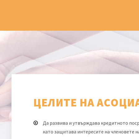
ЦЕЛИТЕ НА АСОЦИ
Да развива и утвърждава кредитното поср
като защитава интересите на членовете н