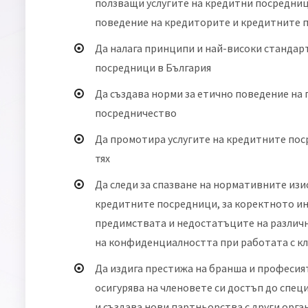
ползващи услугите на кредитни посредниц
поведение на кредиторите и кредитните 
Да налага принципи и най-високи стандар
посредници в България
Да създава норми за етично поведение на 
посредничество
Да промотира услугите на кредитните пос
тях
Да следи за спазване на нормативните из
кредитните посредници, за коректното и
предимствата и недостатъците на различ
на конфиденциалността при работата с к
Да издига престижа на бранша и професия
осигурява на членовете си достъп до спе
и създава нови партньорства с други орг