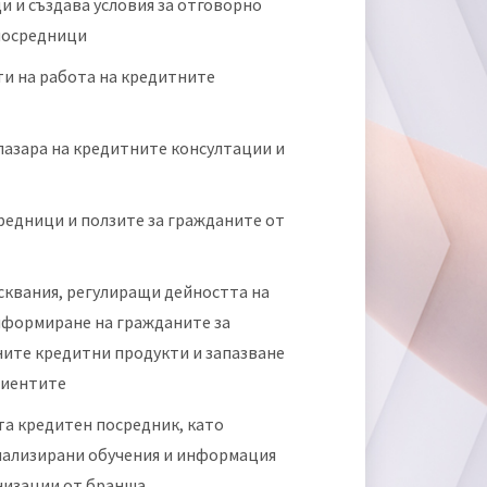
и и създава условия за отговорно
посредници
ти на работа на кредитните
пазара на кредитните консултации и
редници и ползите за гражданите от
исквания, регулиращи дейността на
нформиране на гражданите за
ните кредитни продукти и запазване
лиентите
та кредитен посредник, като
циализирани обучения и информация
анизации от бранша