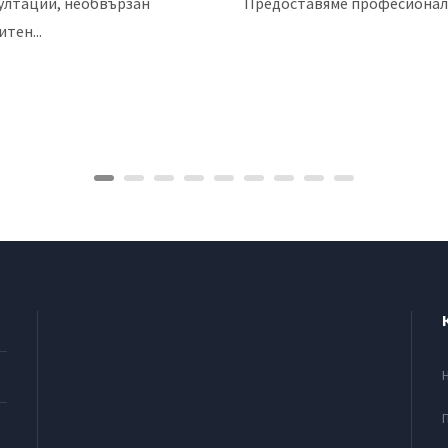
ултации, необвързан
Предоставяме професионалн
тен...