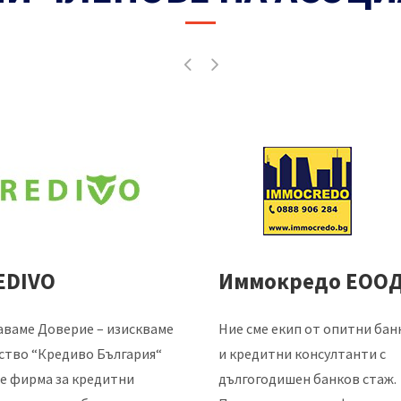
EDIVO
Иммокредо ЕОО
аваме Доверие – изискваме
Ние сме екип от опитни бан
ство “Кредиво България“
и кредитни консултанти с
е фирма за кредитни
дългогодишен банков стаж.