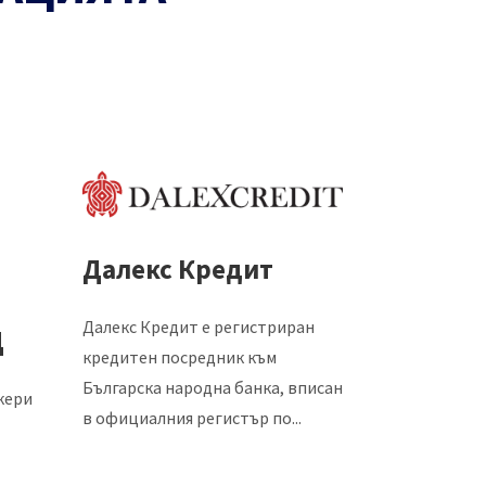
Далекс Кредит
Далекс Кредит е регистриран
Д
Creditc
кредитен посредник към
Българска народна банка, вписан
кери
Кредит Чойс
в официалния регистър по...
регистриран
посредник от