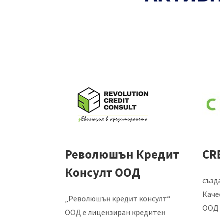
Революшън Кредит
CR
Консулт ООД
създ
Каче
„Революшън кредит консулт“
ООД 
ООД е лицензиран кредитен