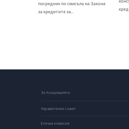
конс
посредник по смисъла на Закона
креди
за кредитите за...
1
2
3
4
5
6
7
8
9
За Асоциацията
Управителен съвет
Етична комисия