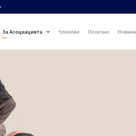
я
За Асоциацията
Членове
Полезно
Новин