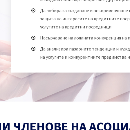
Да лобира за създаване и осъвременяване
защита на интересите на кредитните пос
услугите на кредитни посредници
Насърчаване на лоялната конкуренция на 
Да анализира пазарните тенденции и нужд
на услугите и конкурентните предимства н
И ЧЛЕНОВЕ НА АСОЦ