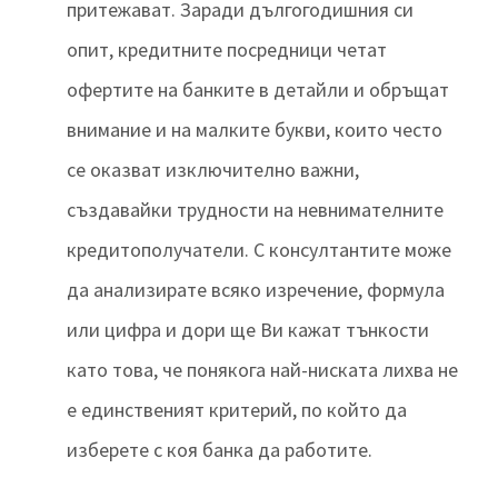
притежават. Заради дългогодишния си
опит, кредитните посредници четат
офертите на банките в детайли и обръщат
внимание и на малките букви, които често
се оказват изключително важни,
създавайки трудности на невнимателните
кредитополучатели. С консултантите може
да анализирате всяко изречение, формула
или цифра и дори ще Ви кажат тънкости
като това, че понякога най-ниската лихва не
е единственият критерий, по който да
изберете с коя банка да работите.