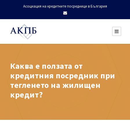
Асоциация на кредитните посредници в България
Каква е ползата от
кредитния посредник при
тегленето на жилищен
кредит?