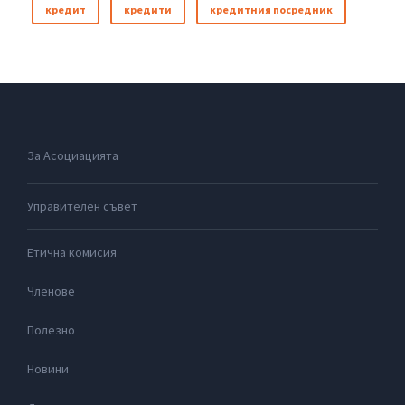
кредит
кредити
кредитния посредник
За Асоциацията
Управителен съвет
Етична комисия
Членове
Полезно
Новини