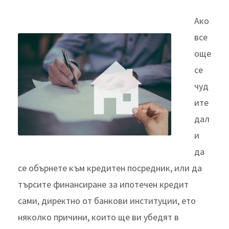
Ако
все
още
се
чуд
ите
дал
и
да
се обърнете към кредитен посредник, или да
търсите финансиране за ипотечен кредит
сами, директно от банкови институции, ето
няколко причини, които ще ви убедят в