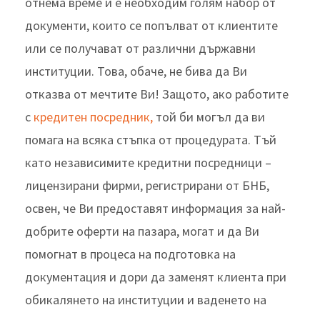
отнема време и е необходим голям набор от
документи, които се попълват от клиентите
или се получават от различни държавни
институции. Това, обаче, не бива да Ви
отказва от мечтите Ви! Защото, ако работите
с
кредитен посредник,
той би могъл да ви
помага на всяка стъпка от процедурата. Тъй
като независимите кредитни посредници –
лицензирани фирми, регистрирани от БНБ,
освен, че Ви предоставят информация за най-
добрите оферти на пазара, могат и да Ви
помогнат в процеса на подготовка на
документация и дори да заменят клиента при
обикалянето на институции и ваденето на