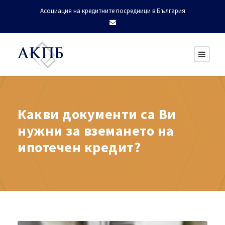
Асоциация на кредитните посредници в България
Какви документи са Ви
нужни за вземането на
ипотечен кредит?