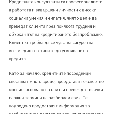
Кредитните консултанти са професионалисти
в работата и завършени личности с високи
социални умения и емпатия, чиято цел е да
преведат клиента през понякога трудния и
объркан път на кредитирането безпроблемно.
Клиентът трябва да се чувства сигурен на
всеки един от етапите до усвояване на
кредита.
Като за начало, кредитните посредници
спестяват много време, преодставят експертно
мнение, основано на опит, и превеждат всички
сложни термини на разбираем език. Те
подредено предоставят информация за
необходимите документи при кандидатстване