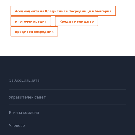
Асоциацията на Кредитните Посредници в България
ипотечен кредит
Кредит мениджър
кредитен посредник
За Асоциацията
Управителен съвет
Етична комисия
Членове