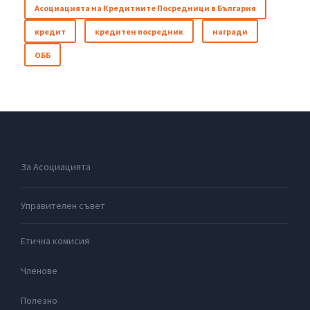
Асоциацията на Кредитните Посредници в България
кредит
кредитен посредник
награди
ОББ
За Асоциацията
Управителен съвет
Етична комисия
Членове
Полезно