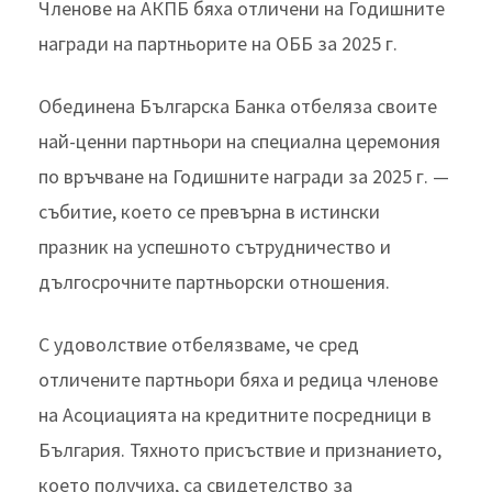
Членове на АКПБ бяха отличени на Годишните
награди на партньорите на ОББ за 2025 г.
Обединена Българска Банка отбеляза своите
най-ценни партньори на специална церемония
по връчване на Годишните награди за 2025 г. —
събитие, което се превърна в истински
празник на успешното сътрудничество и
дългосрочните партньорски отношения.
С удоволствие отбелязваме, че сред
отличените партньори бяха и редица членове
на Асоциацията на кредитните посредници в
България. Тяхното присъствие и признанието,
което получиха, са свидетелство за