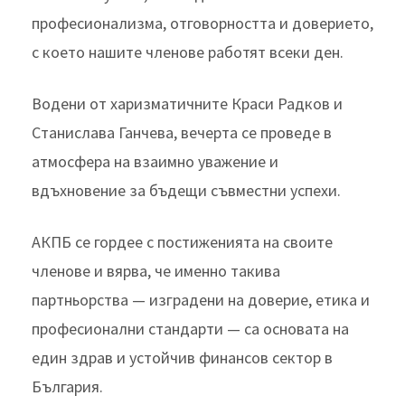
професионализма, отговорността и доверието,
с което нашите членове работят всеки ден.
Водени от харизматичните Краси Радков и
Станислава Ганчева, вечерта се проведе в
атмосфера на взаимно уважение и
вдъхновение за бъдещи съвместни успехи.
АКПБ се гордее с постиженията на своите
членове и вярва, че именно такива
партньорства — изградени на доверие, етика и
професионални стандарти — са основата на
един здрав и устойчив финансов сектор в
България.