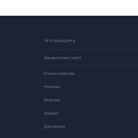
За Асоциацията
Управителен съвет
Етична комисия
Членове
Полезно
Новини
Документи