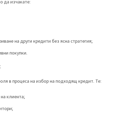
о да изчакате:
риване на други кредити без ясна стратегия;
вни покупки.
к
оля в процеса на избор на подходящ кредит. Те:
на клиента;
итори;