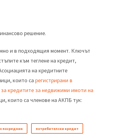
финансово решение.
умно и в подходящия момент. Ключът
тъпите към теглене на кредит,
.Асоциацията на кредитните
ници, които са
регистрирани в
 за кредитите за недвижими имоти на
и, които са членове на АКПБ тук:
н посредник
потребителски кредит