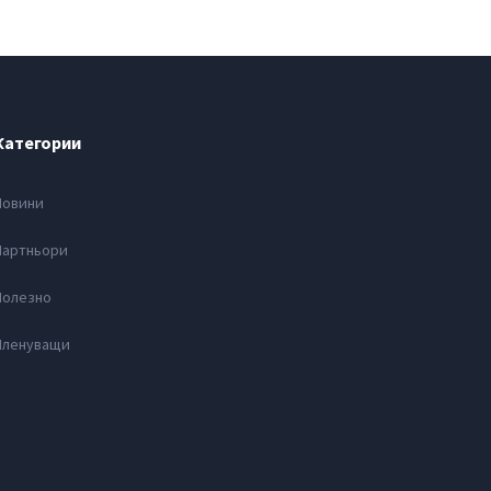
Категории
Новини
Партньори
Полезно
Членуващи