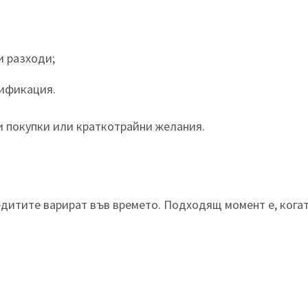
и разходи;
лификация.
 покупки или краткотрайни желания.
едитите варират във времето. Подходящ момент е, когат