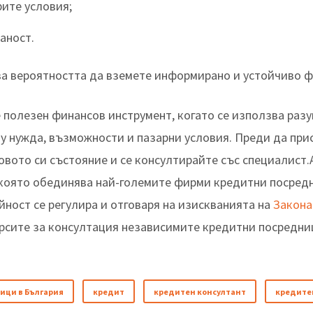
рите условия;
аност.
ва вероятността да вземете информирано и устойчиво 
полезен финансов инструмент, когато се използва раз
у нужда, възможности и пазарни условия. Преди да прис
овото си състояние и се консултирайте със специалист
 която обединява най-големите фирми кредитни посред
ейност се регулира и отговаря на изискванията на
Закона
рсите за консултация независимите кредитни посредниц
ици в България
кредит
кредитен консултант
кредите