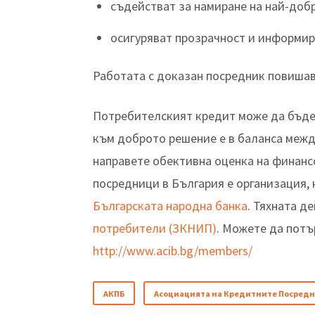
съдействат за намиране на най-доб
осигуряват прозрачност и информир
Работата с доказан посредник повиша
Потребителският кредит може да бъде 
към доброто решение е в баланса межд
направете обективна оценка на финанс
посредници в България е организация,
Българската народна банка
. Тяхната д
потребители (ЗКНИП)
. Можете да потъ
http://www.acib.bg/members/
АКПБ
Асоциацията на Кредитните Посредн