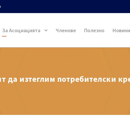
я
За Асоциацията
Членове
Полезно
Новин
т да изтеглим потребителски кр