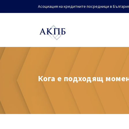
Асоциация на кредитните посредници в Българи
Кога е подходящ момен