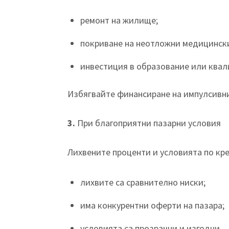
ремонт на жилище;
покриване на неотложни медицинск
инвестиция в образование или ква
Избягвайте финансиране на импулсивни
3.
При благоприятни пазарни условия
Лихвените проценти и условията по кр
лихвите са сравнително ниски;
има конкурентни оферти на пазара;
условията са прозрачни и изгодни.