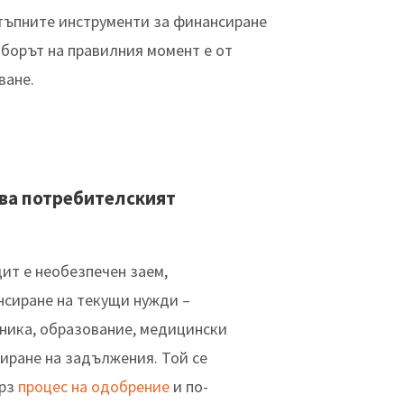
тъпните инструменти за финансиране
зборът на правилния момент е от
ване.
ва потребителският
ит е необезпечен заем,
нсиране на текущи нужди –
хника, образование, медицински
иране на задължения. Той се
ърз
процес на одобрение
и по-