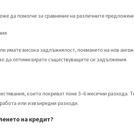
оже да помогне за сравнение на различните предложени
ния
ли имате висока задлъжнялост, поемането на нов анга
ърво да оптимизирате съществуващите си задължения.
пестявания, които покриват поне 3–6 месечни разхода. 
 работа или извънредни разходи.
ленето на кредит?