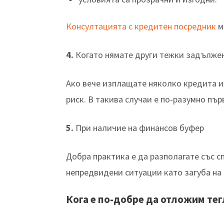
Консултацията с кредитен посредник
м
4.
Когато нямате други тежки задълже
Ако вече изплащате няколко кредита и
риск. В такива случаи е по-разумно п
5.
При наличие на финансов буфер
Добра практика е да разполагате със с
непредвидени ситуации като загуба на
Кога е по-добре да отложим тег