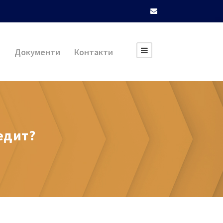
и
Документи
Контакти
едит?