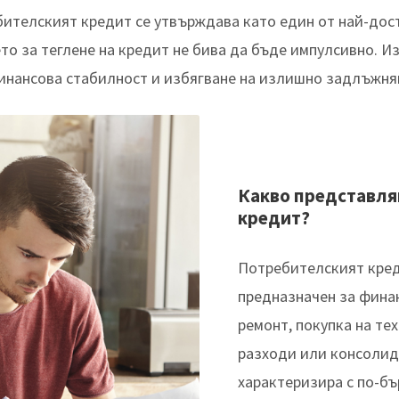
ителският кредит се утвърждава като един от най-дос
то за теглене на кредит не бива да бъде импулсивно. И
инансова стабилност и избягване на излишно задлъжня
Какво представля
кредит?
Потребителският кред
предназначен за фина
ремонт, покупка на те
разходи или консолид
характеризира с по-б