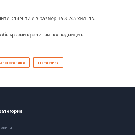
е клиенти е в размер на 3 245 хил. лв.
необвързани кредитни посредници в
и посредници
статистика
Категории
Новини