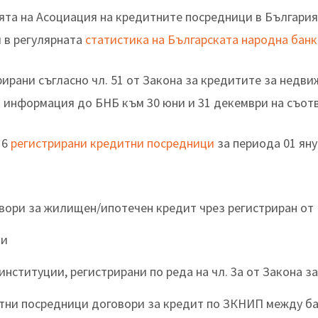
ията на Асоциация на кредитните посредници в България
 в регулярната
статистика на Българската народна банк
рирани съгласно чл. 51 от Закона за кредитите за недв
 информация до БНБ към 30 юни и 31 декември на съотв
16
регистрирани кредитни посредници
за периода 01 януа
вори за жилищен/ипотечен кредит чрез регистриран от
ки
институции, регистрирани по реда на чл. 3а от Закона 
тни посредници договори за кредит по ЗКНИП между бан