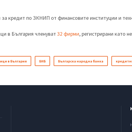
за кредит по ЗКНИП от финансовите институции и технит
ици в България членуват
32 фирми
, регистрирани като 
ици в България
БНБ
Българска народна банка
кредитн