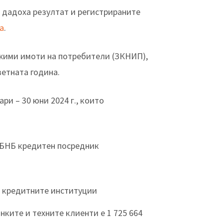
 дадоха резултат и регистрираните
а
.
ижими имоти на потребители (ЗКНИП),
етната година.
ри – 30 юни 2024 г., които
 БНБ кредитен посредник
за кредитните институции
ките и техните клиенти е 1 725 664