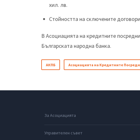
хил. лв.
Стойността на сключените договори 
В Асоциацията на кредитните посредн
Българската народна банка.
АКПБ
Асоциацията на Кредитните Посредн
За Асоциацията
Управителен съвет