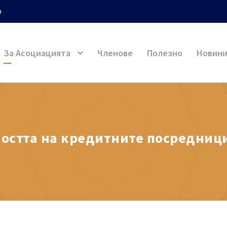
я
За Асоциацията
Членове
Полезно
Новин
ността на кредитните посредниц