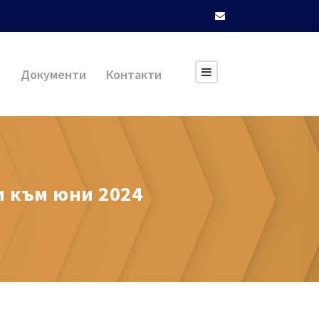
и
Документи
Контакти
и към юни 2024