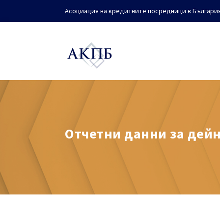
Асоциация на кредитните посредници в Българи
Отчетни данни за дей