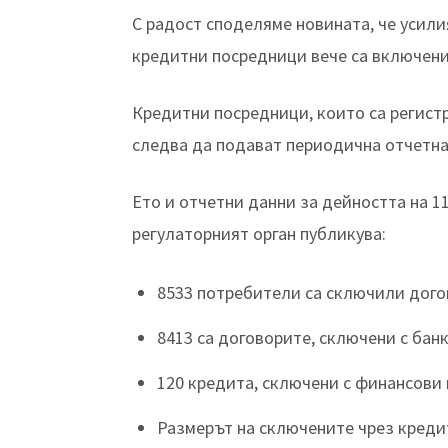
С радост споделяме новината, че усил
кредитни посредници вече са включени
Кредитни посредници, които са регист
следва да подават периодична отчетна
Ето и отчетни данни за дейността на 1
регулаторният орган публикува:
8533 потребители са сключили дого
8413 са договорите, сключени с бан
120 кредита, сключени с финансови 
Размерът на сключените чрез креди