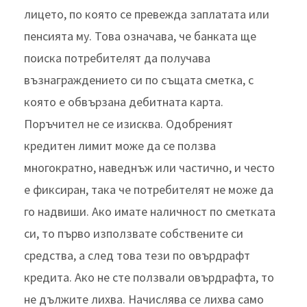
лицето, по която се превежда заплатата или
пенсията му. Това означава, че банката ще
поиска потребителят да получава
възнаграждението си по същата сметка, с
която е обвързана дебитната карта.
Поръчител не се изисква. Одобреният
кредитен лимит може да се ползва
многократно, наведнъж или частично, и често
е фиксиран, така че потребителят не може да
го надвиши. Ако имате наличност по сметката
си, то първо използвате собствените си
средства, а след това тези по овърдрафт
кредита. Ако не сте ползвали овърдрафта, то
не дължите лихва. Начислява се лихва само