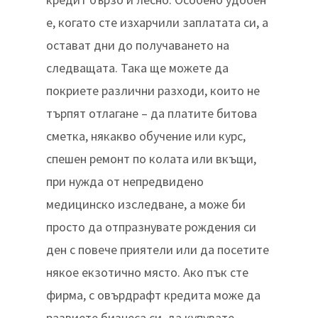
е, когато сте изхарчили заплатата си, а
остават дни до получаването на
следващата. Така ще можете да
покриете различни разходи, които не
търпят отлагане – да платите битова
сметка, някакво обучение или курс,
спешен ремонт по колата или вкъщи,
при нужда от непредвидено
медицинско изследване, а може би
просто да отпразнувате рождения си
ден с повече приятели или да посетите
някое екзотично място. Ако пък сте
фирма, с овърдрафт кредита може да
развиете бизнеса си, да купувате