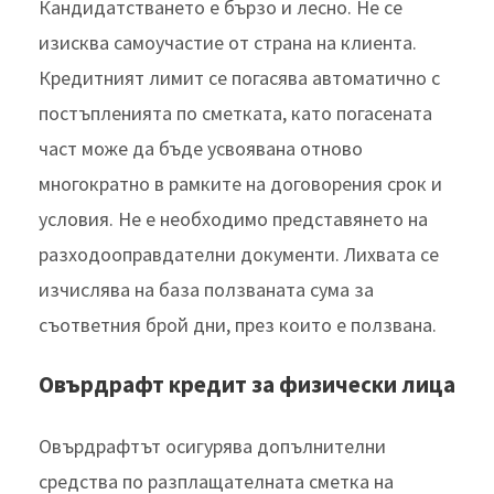
Кандидатстването е бързо и лесно. Не се
изисква самоучастие от страна на клиента.
Кредитният лимит се погасява автоматично с
постъпленията по сметката, като погасената
част може да бъде усвоявана отново
многократно в рамките на договорения срок и
условия. Не е необходимо представянето на
разходооправдателни документи. Лихвата се
изчислява на база ползваната сума за
съответния брой дни, през които е ползвана.
Овърдрафт кредит за физически лица
Овърдрафтът осигурява допълнителни
средства по разплащателната сметка на