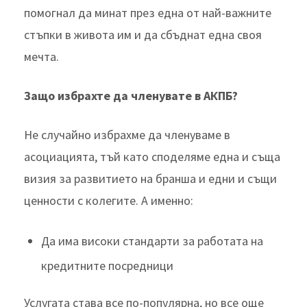
помогнал да минат през една от най-важните
стъпки в живота им и да сбъднат една своя
мечта.
Защо избрахте да членувате в АКПБ?
Не случайно избрахме да членуваме в
асоциацията, тъй като споделяме една и съща
визия за развитието на бранша и едни и същи
ценности с колегите. А именно:
Да има високи стандарти за работата на
кредитните посредници
Услугата става все по-популярна, но все още