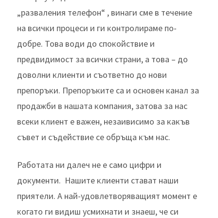
„разваления телефон“ , винаги сме в течение
на всички процеси и ги контролираме по-
добре. Това води до спокойствие и
предвидимост за всички страни, а това – до
доволни клиенти и съответно до нови
препоръки. Препоръките са и основен канал за
продажби в нашата компания, затова за нас
всеки клиент е важен, незаивисимо за какъв
съвет и съдействие се обръща към нас.
Работата ни далеч не е само цифри и
документи. Нашите клиенти стават наши
приятели. А най-удовлетворяващият момент е
когато ги видиш усмихнати и знаеш, че си