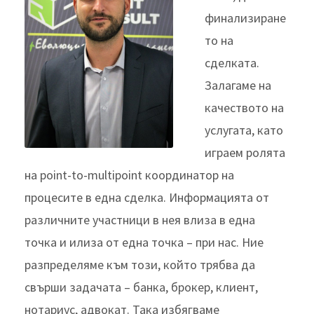
финализиране
то на
сделката.
Залагаме на
качеството на
услугата, като
играем ролята
на point-to-multipoint координатор на
процесите в една сделка. Информацията от
различните участници в нея влиза в една
точка и илиза от една точка – при нас. Ние
разпределяме към този, който трябва да
свърши задачата – банка, брокер, клиент,
нотариус, адвокат. Така избягваме