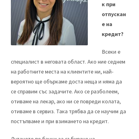
к при
отпускан
е на
кредит?
Всеки е
специалист в неговата област. Ако ние седнем
на работните места на клиентите ни, най-
вероятно ще объркаме доста неща и няма да
се справим със задачите. Ако се разболеем,
отиваме на лекар, ако ни се повреди колата,
отиваме в сервиз. Така трябва да се научим да
постъпваме и при взимането на кредит.
Лутането по банки за събиране на