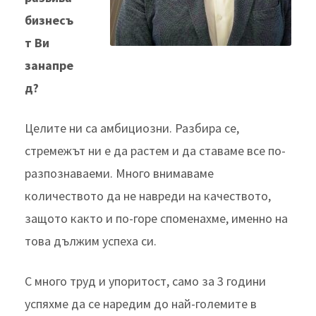
бизнесъ
т Ви
занапре
д?
Целите ни са амбициозни. Разбира се,
стремежът ни е да растем и да ставаме все по-
разпознаваеми. Много внимаваме
количеството да не навреди на качеството,
защото както и по-горе споменахме, именно на
това дължим успеха си.
С много труд и упоритост, само за 3 години
успяхме да се наредим до най-големите в