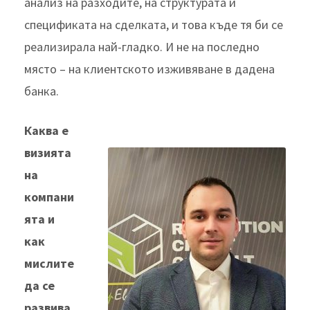
анализ на разходите, на структурата и
спецификата на сделката, и това къде тя би се
реализирала най-гладко. И не на последно
място – на клиентското изживяване в дадена
банка.
Каква е
визията
на
компани
ята и
как
мислите
да се
развива