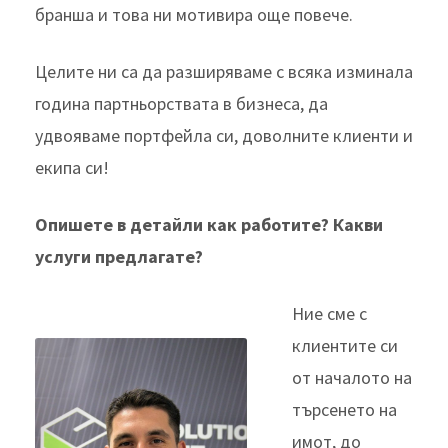
бранша и това ни мотивира още повече.
Целите ни са да разширяваме с всяка изминала
година партньорствата в бизнеса, да
удвояваме портфейла си, доволните клиенти и
екипа си!
Опишете в детайли как работите? Какви
услуги предлагате?
Ние сме с
клиентите си
от началото на
търсенето на
имот, до