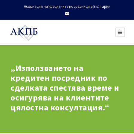
Асоциация на кредитните посредници в България
„Използването на
кредитен посредник по
сделката спестява време и
осигурява на клиентите
цялостна консултация.“