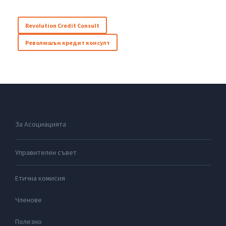
Revolution Credit Consult
Революшън кредит консулт
За Асоциацията
Управителен съвет
Етична комисия
Членове
Полезно