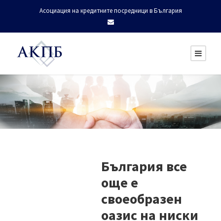
Асоциация на кредитните посредници в България
България все
още е
своеобразен
оазис на ниски