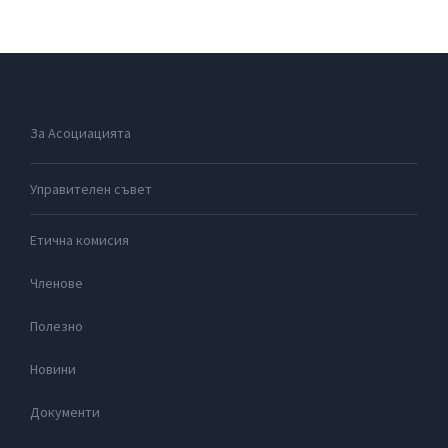
За Асоциацията
Управителен съвет
Етична комисия
Членове
Полезно
Новини
Документи