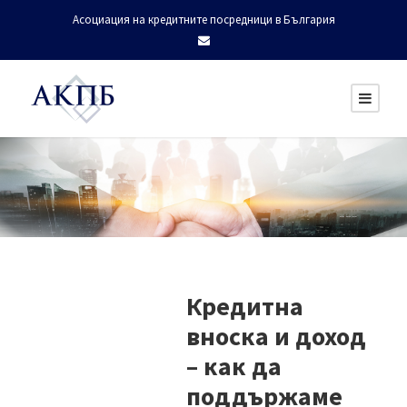
Асоциация на кредитните посредници в България
Кредитна
вноска и доход
– как да
поддържаме