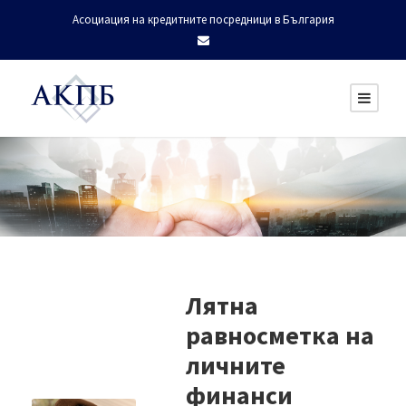
Асоциация на кредитните посредници в България
Лятна
равносметка на
личните
финанси