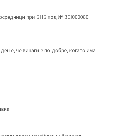
осредници при БНБ под № BCI000080.
ден е, че винаги е по-добре, когато има
ивка.