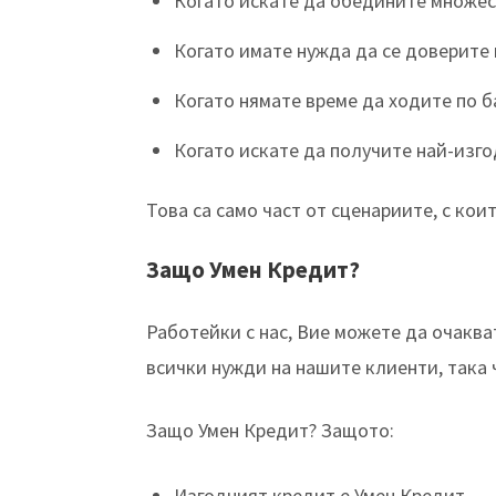
Когато искате да обедините множес
Когато имате нужда да се доверите 
Когато нямате време да ходите по б
Когато искате да получите най-изг
Това са само част от сценариите, с кои
Защо Умен Кредит?
Работейки с нас, Вие можете да очакв
всички нужди на нашите клиенти, така 
Защо Умен Кредит? Защото:
Изгодният кредит е Умен Кредит.