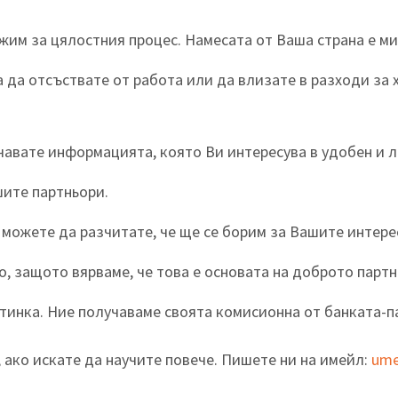
ижим за цялостния процес. Намесата от Ваша страна е м
га да отсъствате от работа или да влизате в разходи за
чавате информацията, която Ви интересува в удобен и л
ите партньори.
 можете да разчитате, че ще се борим за Вашите интере
, защото вярваме, че това е основата на доброто партн
отинка. Ние получаваме своята комисионна от банката-п
 ако искате да научите повече. Пишете ни на имейл:
ume