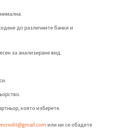
инимална.
 ходене до различните банки и
есен за анализиране вид.
си.
ьорство.
артньор, която изберете.
ncredit@gmail.com
или ни се обадете