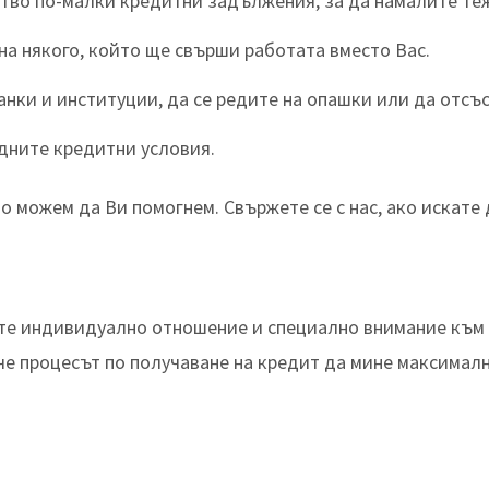
тво по-малки кредитни задължения, за да намалите те
на някого, който ще свърши работата вместо Вас.
анки и институции, да се редите на опашки или да отсъс
одните кредитни условия.
то можем да Ви помогнем. Свържете се с нас, ако искате 
ате индивидуално отношение и специално внимание към 
че процесът по получаване на кредит да мине максималн