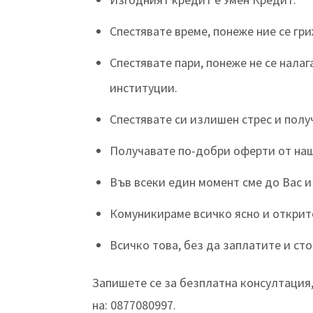
Спестявате време, понеже ние се гр
Спестявате пари, понеже не се нала
институции.
Спестявате си излишен стрес и полу
Получавате по-добри оферти от наш
Във всеки един момент сме до Вас и
Комуникираме всичко ясно и открито
Всичко това, без да заплатите и ст
Запишете се за безплатна консултация,
на: 0877080997.