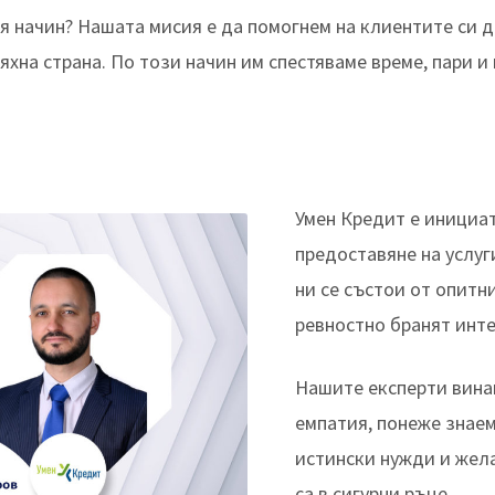
я начин? Нашата мисия е да помогнем на клиентите си 
яхна страна. По този начин им спестяваме време, пари и
Умен Кредит е инициа
предоставяне на услуг
ни се състои от опитн
ревностно бранят инте
Нашите експерти вина
емпатия, понеже знаем
истински нужди и жел
са в сигурни ръце.