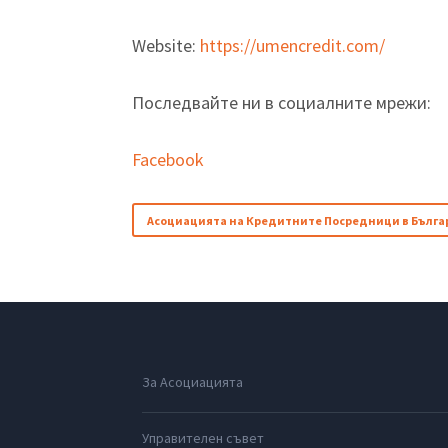
Website:
https://umencredit.com/
Последвайте ни в социалните мрежи:
Facebook
Асоциацията на Кредитните Посредници в Бълга
За Асоциацията
Управителен съвет