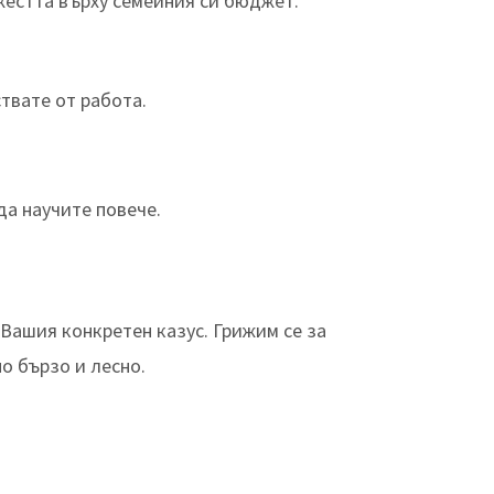
жестта върху семейния си бюджет.
твате от работа.
да научите повече.
Вашия конкретен казус. Грижим се за
о бързо и лесно.