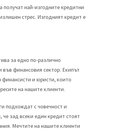
да получат най-изгодните кредитни
 излишен стрес. Изгодният кредит е
тива за едно по-различно
и във финансовия сектор. Екипът
и финансисти и юристи, които
ресите на нашите клиенти.
ги подхождат с човечност и
, че зад всеки един кредит стоят
ания. Мечтите на нашите клиенти