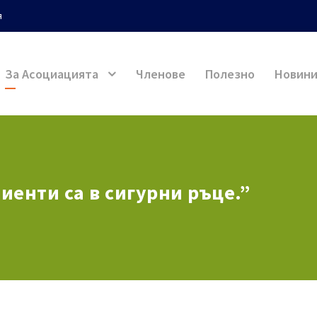
я
За Асоциацията
Членове
Полезно
Новин
иенти са в сигурни ръце.”