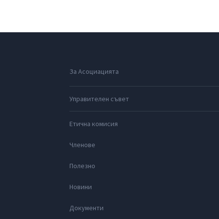
За Асоциацията
Управителен съвет
Етична комисия
Членове
Полезно
Новини
Документи