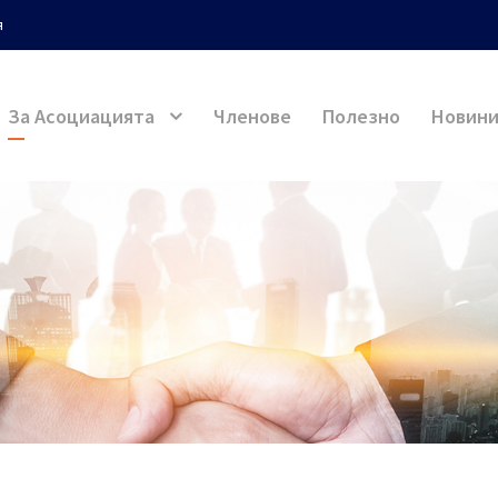
я
За Асоциацията
Членове
Полезно
Новин