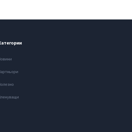
Категории
Новини
Партньори
Полезно
Членуващи