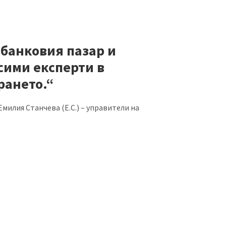
банковия пазар и
сими експерти в
рането.“
милия Станчева (Е.С.) – управители на