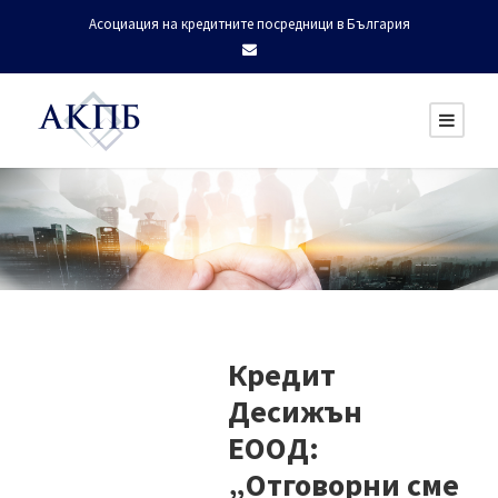
Асоциация на кредитните посредници в България
Кредит
Десижън
ЕООД:
„Отговорни сме