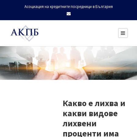
Асоциация на кредитните посредници в България
Какво е лихва и
какви видове
лихвени
проценти има