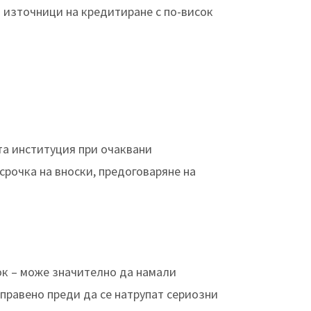
 източници на кредитиране с по-висок
та институция при очаквани
рочка на вноски, предоговаряне на
ок – може значително да намали
правено преди да се натрупат сериозни