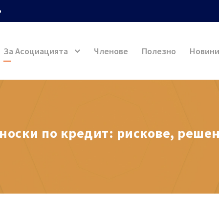
я
За Асоциацията
Членове
Полезно
Новин
вноски по кредит: рискове, решен