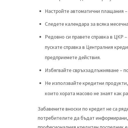
Настройте автоматични плащания – 
Следете календара за всяка месечна
Редовно си правете справка в ЦКР –
пускате справка в Централния креди
предприемете действия.
Избягвайте свръхзадлъжняване – по
Не използвайте кредитни продукти, 
които хората масово не знаят как р
Забавените вноски по кредит не са ряд
потребителите да бъдат информирани, 
професионалния кредитен посредник е 