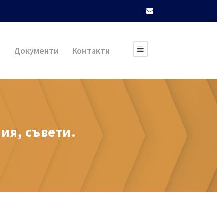
и
Документи
Контакти
ия, съвети.