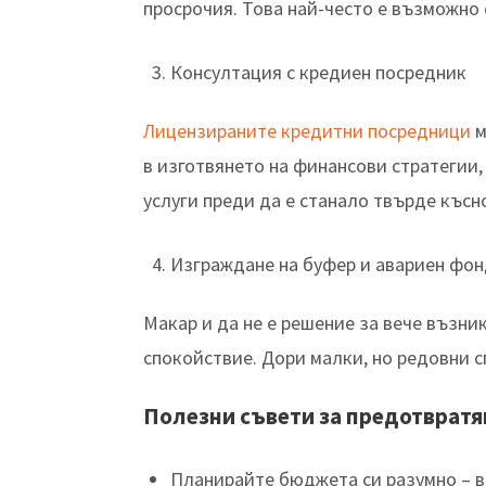
просрочия. Това най-често е възможно с
Консултация с кредиен посредник
Лицензираните кредитни посредници
м
в изготвянето на финансови стратегии
услуги преди да е станало твърде късн
Изграждане на буфер и авариен фо
Макар и да не е решение за вече възн
спокойствие. Дори малки, но редовни с
Полезни съвети за предотвратя
Планирайте бюджета си разумно – в