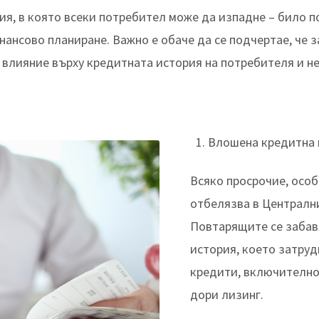
ия, в която всеки потребител може да изпадне – било 
нансово планиране. Важно е обаче да се подчертае, че з
о влияние върху кредитната история на потребителя и 
Влошена кредитна 
Всяко просрочие, особ
отбелязва в Централни
Повтарящите се забав
история, което затруд
кредити, включително
дори лизинг.