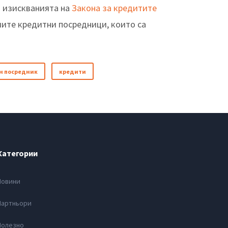
на изискванията на
Закона за кредитите
мите кредитни посредници, които са
н посредник
кредити
Категории
Новини
Партньори
Полезно