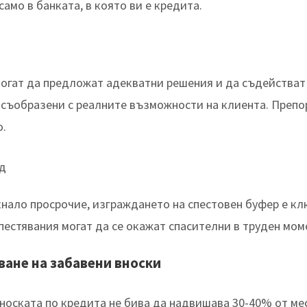
амо в банката, в която ви е кредита.
огат да предложат адекватни решения и да съдействат п
, съобразени с реалните възможности на клиента. Препо
о.
нд
икнало просрочие, изграждането на спестовен буфер е 
пестявания могат да се окажат спасителни в труден мом
ване на забавени вноски
носката по кредита не бива да надвишава 30-40% от ме