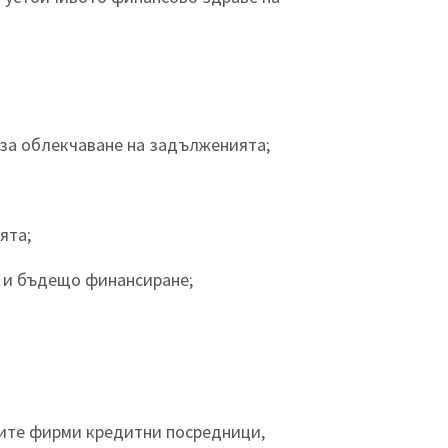
за облекчаване на задълженията;
ята;
я и бъдещо финансиране;
мите фирми кредитни посредници,