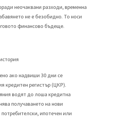
поради неочаквани разходи, временна
абавянето не е безобидно. То носи
неговото финансово бъдеще.
история
ено ако надвиши 30 дни се
я кредитен регистър (ЦКР).
яния водят до лоша кредитна
нява получаването на нови
 потребителски, ипотечен или