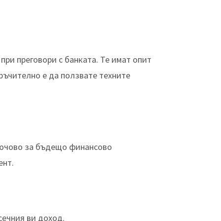
ри преговори с банката. Те имат опит
ръчително е да ползвате техните
ключово за бъдещо финансово
ент.
сечния ви доход.