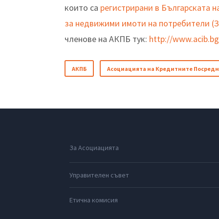
които са
регистрирани в Българската н
за недвижими имоти на потребители (
членове на АКПБ тук:
http://www.acib.b
АКПБ
Асоциацията на Кредитните Посредн
За Асоциацията
Управителен съвет
Етична комисия