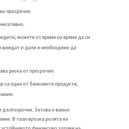
но просрочие.
 негативно.
редити, можете от време на време да си
ви виждат и дали е необходимо да
ава риска от просрочие.
р са един от банковите продукти,
нание.
и дългосрочни. Затова е важно
еме. В тази връзка ролята на
а устойчивото финансово здраве на