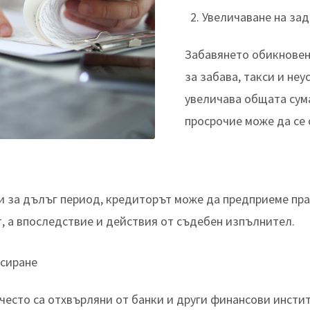
Увеличаване на за
Забавянето обикновен
за забава, такси и не
увеличава общата сум
просрочие може да се 
и за дълъг период, кредиторът може да предприеме пр
, а впоследствие и действия от съдебен изпълнител.
нсиране
често са отхвърляни от банки и други финансови инсти