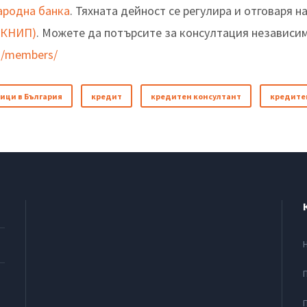
ародна банка
. Тяхната дейност се регулира и отговаря 
ЗКНИП)
. Можете да потърсите за консултация независи
g/members/
ици в България
кредит
кредитен консултант
кредите