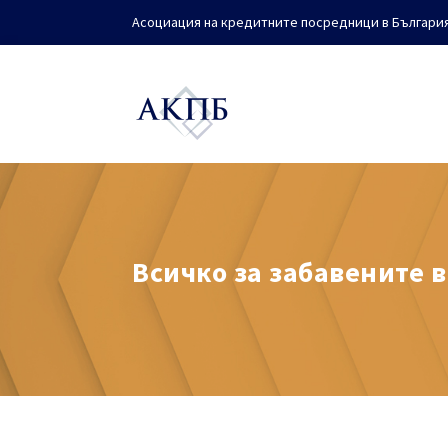
Асоциация на кредитните посредници в Българи
Всичко за забавените 