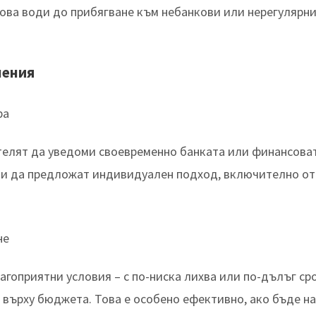
това води до прибягване към небанкови или нерегулярни
нения
ра
телят да уведоми своевременно банката или финансова
ви да предложат индивидуален подход, включително отс
не
агоприятни условия – с по-ниска лихва или по-дълъг ср
 върху бюджета. Това е особено ефективно, ако бъде на