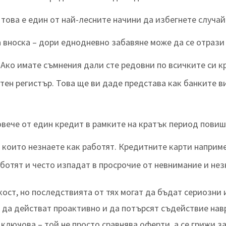
това е един от най-лесните начини да избегнете случай
 вноска – дори еднодневно забавяне може да се отрази
 Ако имате съмнения дали сте редовни по всичките си к
тен регистър. Това ще ви даде представа как банките 
вече от един кредит в рамките на кратък период повиш
които незнаете как работят. Кредитните карти наприме
аботят и често изпадат в просрочие от невнимание и нез
кост, но последствията от тях могат да бъдат сериозни 
да действат проактивно и да потърсят съдействие навр
ключова – той не просто сравнява оферти, а се грижи з