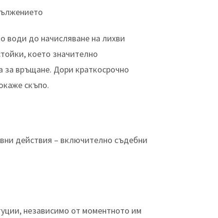
дължението
о води до начисляване на лихви
устойки, което значително
а за връщане. Дори краткосрочно
окаже скъпо.
авни действия – включително съдебни
туции, независимо от моментното им