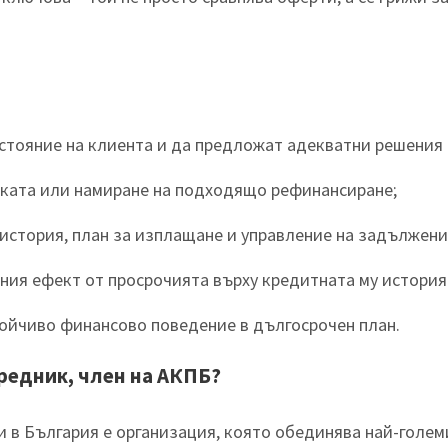
тояние на клиента и да предложат адекватни решения 
нката или намиране на подходящо рефинансиране;
история, план за изплащане и управление на задължени
лния ефект от просрочията върху кредитната му истори
тойчиво финансово поведение в дългосрочен план.
редник, член на АКПБ?
 в България е организация, която обединява най-голе