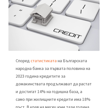
Според
статистиката
на Българската
народна банка за първата половина на
2023 година кредитите за
домакинствата продължават да растат
и достигат 14% на годишна база, а
само при жилищните кредити има 18%
ръст. В края на месец юни тази година