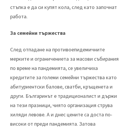
стъпка е да си купят кола, след като започнат
работа.
За семейни тържества
След отпадане на противоепидемичните
мерките и ограничениета за масови събирания
по време на пандемията, се увеличиха
кредитите за големи семейни тържества като
абитуриентски балове, сватби, кръщенета и
други. Българинът е традиционалист и държи
на тези празници, чиято организация струва
хиляди левове. А и днес цените са доста по-
високи от преди пандемията. Затова