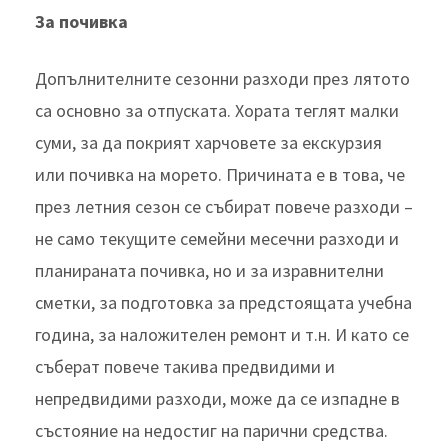
За почивка
Допълнителните сезонни разходи през лятото
са основно за отпуската. Хората теглят малки
суми, за да покрият харчовете за екскурзия
или почивка на морето. Причината е в това, че
през летния сезон се събират повече разходи –
не само текущите семейни месечни разходи и
планираната почивка, но и за изравнителни
сметки, за подготовка за предстоящата учебна
година, за наложителен ремонт и т.н. И като се
съберат повече такива предвидими и
непредвидими разходи, може да се изпадне в
състояние на недостиг на парични средства.