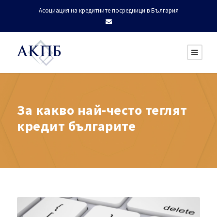
Асоциация на кредитните посредници в България
За какво най-често теглят
кредит българите