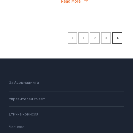
Read More
1
2
3
4
За Асоциацията
Управителен съвет
Етична комисия
Членове