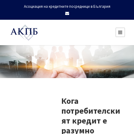
Асоциация на кредитните посредници в България
Кога
потребителски
ят кредит е
разумно