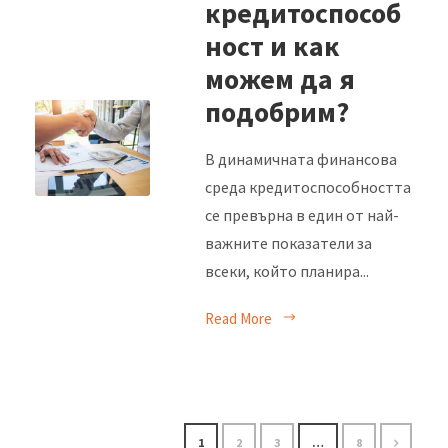
кредитоспособ
ност и как
можем да я
подобрим?
В динамичната финансова
среда кредитоспособността
се превърна в един от най-
важните показатели за
всеки, който планира...
Read More
1
2
3
…
8