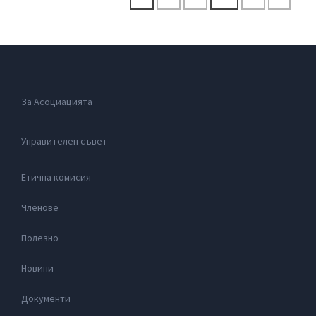
За Асоциацията
Управителен съвет
Етична комисия
Членове
Полезно
Новини
Документи