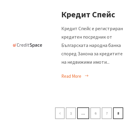
Кредит Спейс
Кредит Спейс е регистриран
кредитен посредник от
Българската народна банка
според Закона за кредитите
на недвижими имоти...
Read More
1
…
6
7
8