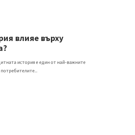
рия влияе върху
а?
итната история е един от най-важните
 потребителите...