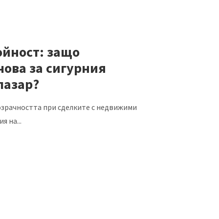
ойност: защо
чова за сигурния
пазар?
озрачността при сделките с недвижими
я на...