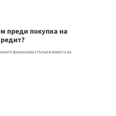
ем преди покупка на
кредит?
ажните финансови стъпки в живота на