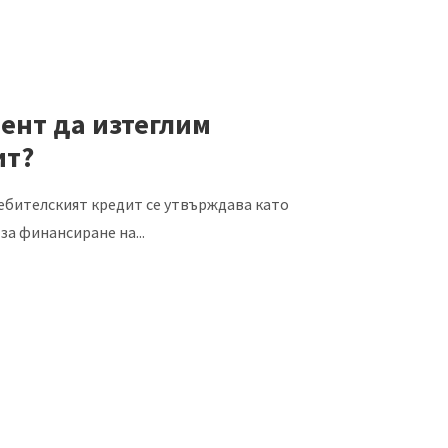
ент да изтеглим
ит?
ебителският кредит се утвърждава като
а финансиране на...