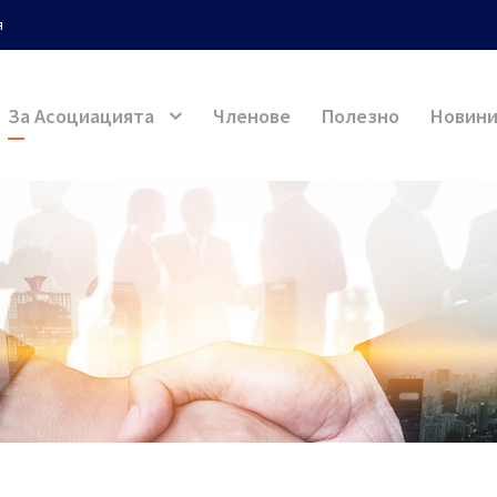
я
За Асоциацията
Членове
Полезно
Новин