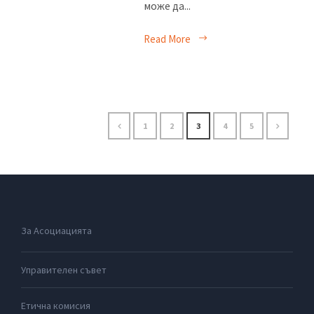
може да...
Read More
1
2
3
4
5
За Асоциацията
Управителен съвет
Етична комисия